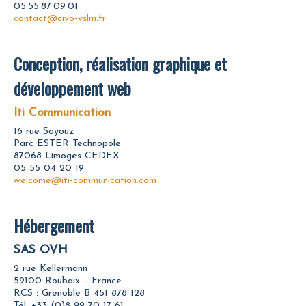
05 55 87 09 01
contact@civo-vslm.fr
Conception, réalisation graphique et
développement web
Iti Communication
16 rue Soyouz
Parc ESTER Technopole
87068 Limoges CEDEX
05 55 04 20 19
welcome@iti-communication.com
Hébergement
SAS OVH
2 rue Kellermann
59100 Roubaix – France
RCS : Grenoble B 451 878 128
Tél. +33 (0)8 99 70 17 61