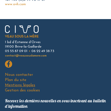
www.ovh.com
1 bd d’Estienne d’Orves
19100 Brive-la-Gaillarde
05 55 87 09 01
•
06 22 49 38 73
contact@veausouslamere.com
Aller
Nous contacter
au
Plan du site
contenu
Mentions légales
Gestion des cookies
Recevez les dernières nouvelles en vous inscrivant au bulletin
d'information